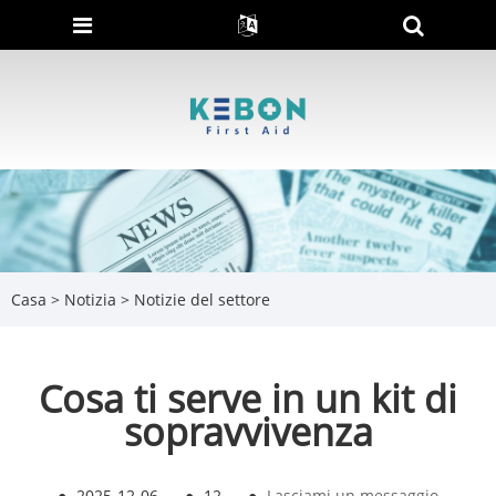
Casa
>
Notizia
>
Notizie del settore
Cosa ti serve in un kit di
sopravvivenza
●
2025-12-06
●
12
●
Lasciami un messaggio