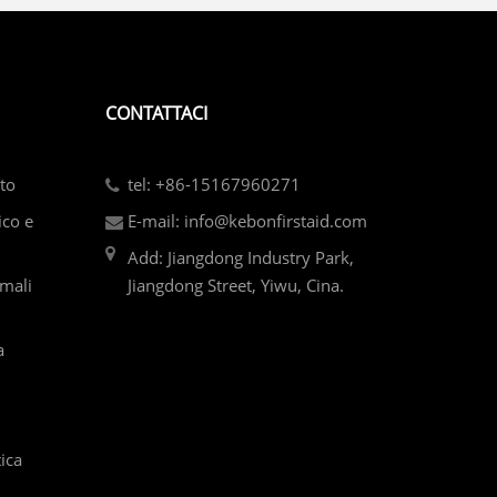
CONTATTACI
rto
tel: +86-15167960271
ico e
E-mail: info@kebonfirstaid.com
Add: Jiangdong Industry Park,
imali
Jiangdong Street, Yiwu, Cina.
a
tica