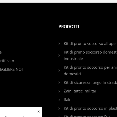
PRODOTTI
Kit di pronto soccorso all'ape
e
Kit di primo soccorso domest
industriale
rtificato
Kit di pronto soccorso per an
EGLIERE NOI
domestici
Kit di sicurezza lungo la strad
Zaini tattici militari
Ifak
Kit di pronto soccorso in plas
X
Kit di pronto soccorso Eva