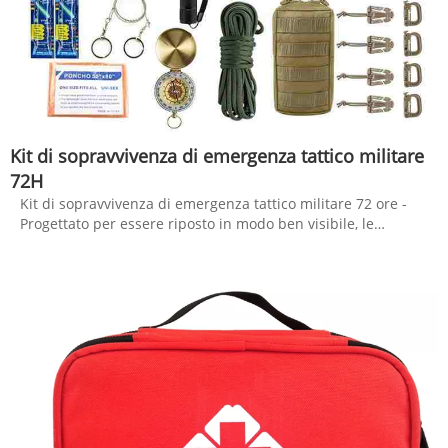
Kit di sopravvivenza di emergenza tattico militare
72H
Kit di sopravvivenza di emergenza tattico militare 72 ore -
Progettato per essere riposto in modo ben visibile, le
forniture di primo soccorso incluse sono confezionate in una
borsa rosso extra brillante. Include oggetti essenziali come
pinzette, forbici e spille, assorbente, triangulaire per bende,
laccio emostatico, bastoncini di cotone, una generosa
fornitura di bende, ecc. Perfetto per prendersi cura di
qualsiasi esigenza medica o di emergenza durante
avventure o disastri nella natura selvaggia all'aperto. Kebon
è un produttore professionale, siamo disposti a fornirti kit di
equipaggiamento di sopravvivenza di alta qualità e ti
forniremo il miglior servizio post-vendita e consegne
puntuali.