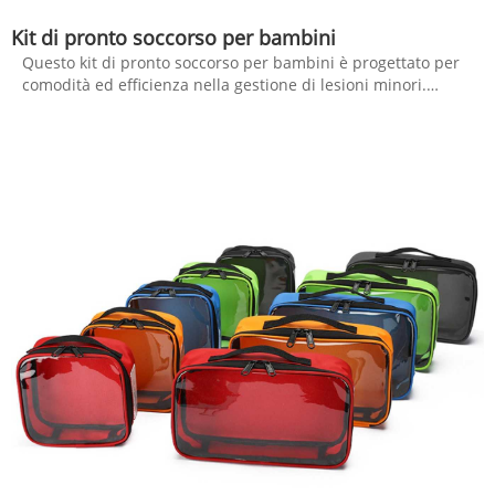
Kit di pronto soccorso per bambini
Questo kit di pronto soccorso per bambini è progettato per
comodità ed efficienza nella gestione di lesioni minori.
Piccolo di dimensioni ma complete, è una scelta ideale per il
trasporto quotidiano e la risposta rapida a incidenti comuni.
Il kit presenta una tasca a rete all'interno, perfetta per
organizzare forniture essenziali di pronto soccorso come
bende, garza, forbici e una coperta di emergenza. Il suo
esterno è dotato di velcro per le patch di attacco,
consentendo la personalizzazione e la facile identificazione.
Inoltre, il sistema Molle sul retro migliora la sua versatilità,
consentendo l'attacco sicuro a sacchetti, cinture o altri
attrezzi. Questo k kit è perfetto per la casa, i viaggi, le attività
all'aperto o in macchina, assicurandoti che tu sia sempre
preparato per i piccoli incidenti della vita.