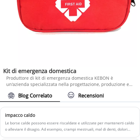
Kit di emergenza domestica
Produttore di kit di emergenza domestica KEBON è
un'azienda specializzata nella progettazione, produzione e
vendita di kit di pronto soccorso di alta qualità. Ci
Blog Correlato
Recensioni
impegniamo a fornire ai nostri clienti soluzioni complete di
primo soccorso per garantire il miglior soccorso medico in
caso di emergenza.
impacco caldo
Le borse calde possono essere riscaldate e utilizzate per mantenerti caldo
o alleviare il disagio. Ad esempio, crampi mestruali, mal di denti, dolori
muscolari, mal di schiena e altri tipi di dolore. Migliora la circolazione