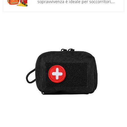
sopravvivenza è ideale per soccorritori,
paramedici, soccorritori, escursioni,
campeggio, viaggi, attività sportive e da
tenere a casa, a scuola, in ufficio o in
macchina come backup per situazioni di
emergenza. Kebon è un'azienda di
prodotti medici professionali, impegnata a
fornire ai clienti il ​​massimo trattamento
dei prodotti medici. Promuovendo
l'innovazione e il lavoro di squadra, ci
evolviamo continuamente per supportarvi
in ​​un mercato competitivo e in continua
evoluzione.
Prezzo:
$ 14,78-$ 17,46
Dimensioni della borsa:
41×29×20 cm
Materiale della borsa:
Poliestere
Colore della scatola:
Rosso o
Personalizzazione
Campione:
Preparato entro 5 giorni
Tempi di consegna:
20 giorni-35 giorni
Stampa del logo:
Supporta la
personalizzazione