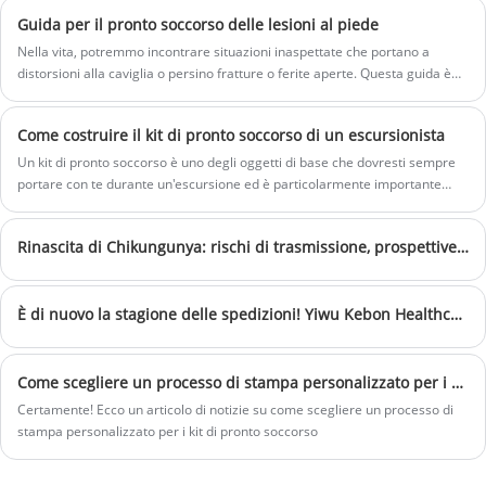
sanguigna, rilassa i muscoli e allevia il dolore da artrite.
Guida per il pronto soccorso delle lesioni al piede
Nella vita, potremmo incontrare situazioni inaspettate che portano a
distorsioni alla caviglia o persino fratture o ferite aperte. Questa guida è
progettata per fornirti il ​​pronto soccorso per un infortunio al piede e
ridurre il rischio fino all'ottenimento di cure mediche.
Come costruire il kit di pronto soccorso di un escursionista
Un kit di pronto soccorso è uno degli oggetti di base che dovresti sempre
portare con te durante un'escursione ed è particolarmente importante
durante un viaggio con lo zaino in spalla durante la notte. Alcune delle
cose all'interno le userai abbastanza regolarmente e dovrebbero essere
Rinascita di Chikungunya: rischi di trasmissione, prospettive globali e strategie di protezione
sostituite spesso (fustagno per vesciche, bende, aspirina), mentre altre
sono usate raramente ma potrebbero essere fondamentali in caso di
emergenza. Il kit di ogni persona dovrebbe variare a seconda delle
È di nuovo la stagione delle spedizioni! Yiwu Kebon Healthcare è impegnato a soddisfare gli ordini di pronto soccorso globali
condizioni mediche degli escursionisti nel gruppo, della durata e della
durata del viaggio e dell'area in cui effettuerai l'escursione.
Come scegliere un processo di stampa personalizzato per i kit di pronto soccorso
Certamente! Ecco un articolo di notizie su come scegliere un processo di
stampa personalizzato per i kit di pronto soccorso