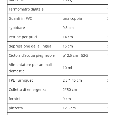
Termometro digitale
1
Guanti in PVC
una coppia
2
sgobbare
9,3 cm
1
Pettine per pulci
14 cm
1
depressione della lingua
15 cm
5
Ciotola d'acqua pieghevole
φ12,5 cm
52G
1
Alimentatore per animali
10 ml
1
domestici
TPE Turniquet
2,5 * 45 cm
2
Colletto di emergenza
2*50 cm
1
forbici
9 cm
1
pinzetta
12,5 cm
1