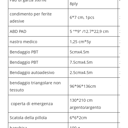
8ply
condimento per ferite
6*7 cm, 1pcs
3
adesive
ABD PAD
5 "*9" /12.7*22,9 cm
2
nastro medico
1,25 cm*5y
2
Bendaggio PBT
5cmx4.5m
2
Bendaggio PBT
7.5cmx4.5m
2
Bendaggio autoadesivo
2.5cmx4.5m
2
bendaggio triangolare non
96*96*136cm
1
tessuto
130*210 cm
coperta di emergenza
1
argento/argento
Scatola della pillola
6*6*2cm
1
banchisa
100 g
1