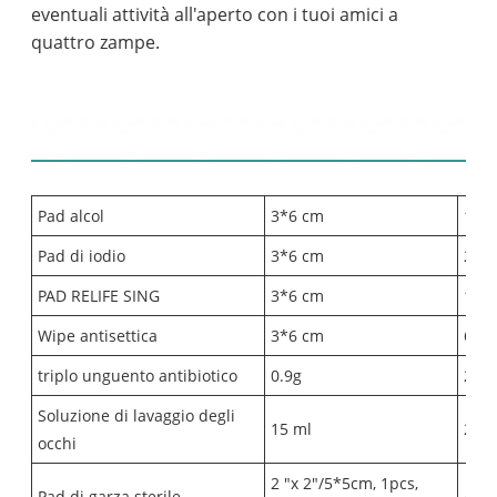
eventuali attività all'aperto con i tuoi amici a
quattro zampe.
Elenco dei contenuti:
Pad alcol
3*6 cm
10
Pad di iodio
3*6 cm
20
PAD RELIFE SING
3*6 cm
10
Wipe antisettica
3*6 cm
6
triplo unguento antibiotico
0.9g
2
Soluzione di lavaggio degli
15 ml
2
occhi
2 "x 2"/5*5cm, 1pcs,
Pad di garza sterile
4