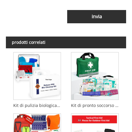
invia
prodotti correlati
Kit di pulizia biologica DPI
Kit di pronto soccorso da 210 pezzi | Kit di emergenza | Design riflettente