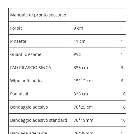
Manuale di pronto soccorso
1
Forbici
9 cm
1
Pinzette
11 cm
1
Guanti d'esame
PVC
1
PAD RILASCIO SINGA
3*6 cm
3
Wipe antispetica
15*12 cm
6
Pad alcol
3*6 cm
10
Bendaggio adesivo
76*25 cm
10
Bendaggio adesivo standard
76*19mm
10
Bandage aderente
76*38mm
1