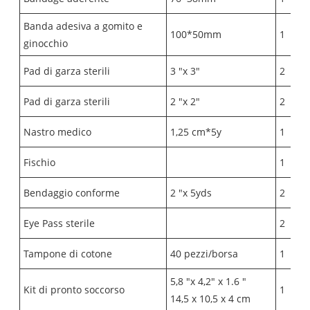
Banda adesiva a gomito e
100*50mm
1
ginocchio
Pad di garza sterili
3 "x 3"
2
Pad di garza sterili
2 "x 2"
2
Nastro medico
1,25 cm*5y
1
Fischio
1
Bendaggio conforme
2 "x 5yds
2
Eye Pass sterile
2
Tampone di cotone
40 pezzi/borsa
1
5,8 "x 4,2" x 1.6 "
Kit di pronto soccorso
1
14,5 x 10,5 x 4 cm