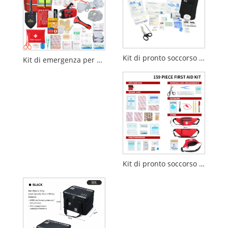
Kit di pronto soccorso tattico da 55 pezzi per uso esterno e di emergenza
Kit di emergenza per zaino di sopravvivenza in caso di terremoto da 72 ore
Kit di pronto soccorso da 159 pezzi con marsupio