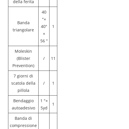
della ferita
40
"×
Banda
40"
1
triangolare
×
56 "
Moleskin
(Blister
/
11
Prevention)
7 giorni di
scatola della
/
1
pillola
Bendaggio
1 "×
1
autoadesivo
5yd
Banda di
compressione