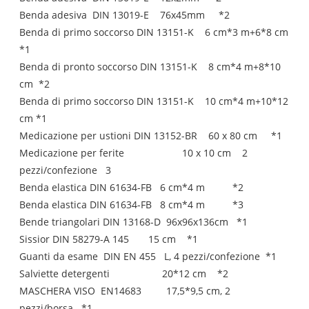
Benda adesiva DIN 13019-E 76x45mm *2
Benda di primo soccorso DIN 13151-K 6 cm*3 m+6*8 cm
*1
Benda di pronto soccorso DIN 13151-K 8 cm*4 m+8*10
cm *2
Benda di primo soccorso DIN 13151-K 10 cm*4 m+10*12
cm *1
Medicazione per ustioni DIN 13152-BR 60 x 80 cm *1
Medicazione per ferite 10 x 10 cm 2
pezzi/confezione 3
Benda elastica DIN 61634-FB 6 cm*4 m *2
Benda elastica DIN 61634-FB 8 cm*4 m *3
Bende triangolari DIN 13168-D 96x96x136cm *1
Sissior DIN 58279-A 145 15 cm *1
Guanti da esame DIN EN 455 L, 4 pezzi/confezione *1
Salviette detergenti 20*12 cm *2
MASCHERA VISO EN14683 17,5*9,5 cm, 2
pezzi/borsa *1