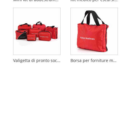
Valigetta di pronto soccorso medico portatile
Borsa per forniture mediche di emergenza per esterni/viaggi/auto