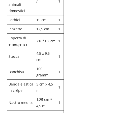
/
1
animali
domestici
Forbici
15 cm
1
Pinzette
12,5 cm
1
Coperta di
210*130cm
1
emergenza
4,5 x 9,5
Stecca
1
cm
100
Banchisa
1
grammi
Benda elastica
5 cm x 4,5
1
in crêpe
m
1,25 cm *
Nastro medico
1
4,5 m