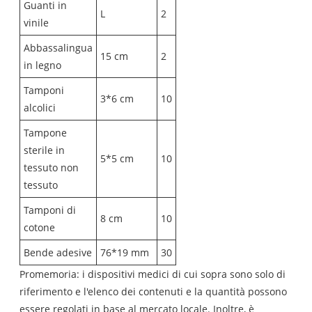
Guanti in
L
2
vinile
Abbassalingua
15 cm
2
in legno
Tamponi
3*6 cm
10
alcolici
Tampone
sterile in
5*5 cm
10
tessuto non
tessuto
Tamponi di
8 cm
10
cotone
Bende adesive
76*19 mm
30
Promemoria: i dispositivi medici di cui sopra sono solo di
riferimento e l'elenco dei contenuti e la quantità possono
essere regolati in base al mercato locale. Inoltre, è